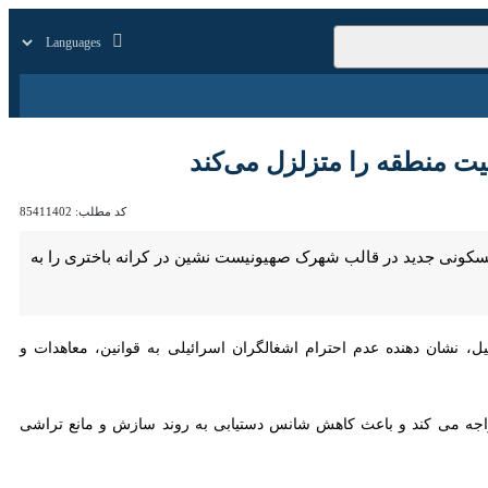
زار
زندگی
سایر
ه را متزلزل می‌کند
کد مطلب:
85411402