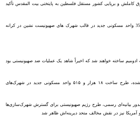
شورای همکاری خلیج فارس تصمیم رژیم اسرائیل برای ساخت سه هزار و 500 واحد مسکونی جدید در قالب شهرک صهیونیست نشین در کرانه باختری را به شدت