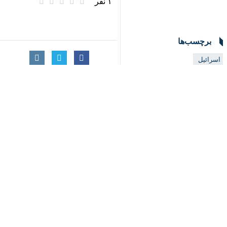
×
محکوم کرد.
به گزارش ایرنا
به نقل خبرگزاری رسمی عر
♿︎
بین المللی و تلاش برای یهودی سازی ب
البدیوی افزود: این مصوبات برای ساخ
سر تلاش ها در این زمینه می شود.
دبیرکل شورای همکاری خلیج فارس همچنی
تصویب کرده است.
طبق این گزارش، این واحدها قرار است د
«بزالل اسموتریچ» وزیر دارایی تندرو رژ
جریان آن چند صهیونیست به هلاکت رسی