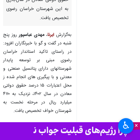
حقوق دولتی معادن در سال‌جاری
به این شهرستان خراسان رضوی
تخصیص یافت.
به‌گزارش
ایرنا
،
مهدی عباسپور
روز پنج
شنبه در گفت و گو با خبرنگاران افزود:
در راستای تاکید استاندار خراسان
رضوی مبنی بر توسعه پایدار
شهرستانهای دارای پتانسیل صنعتی و
معدنی و با پیگیری های انجام شده ز
محل اعتبارات ۱۵ درصد حقوق دولتی
معادن در سال ۱۴۰۲، نزدیک به ۴۷۰
میلیارد ریال در مرحله نخست به
شهرستان خواف تخصیص یافت.
♿︎
وی تصریح کرد: این اعتبار بنا بر
×
نیازسنجی انجام شده و ضرورت های