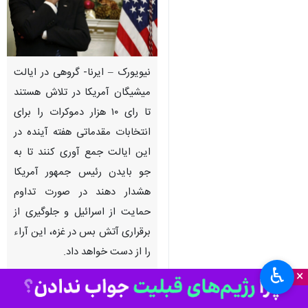
نیویورک – ایرنا- گروهی در ایالت
میشیگان آمریکا در تلاش هستند
تا رای ۱۰ هزار دموکرات را برای
انتخابات مقدماتی هفته آینده در
این ایالت جمع آوری کنند تا به
جو بایدن رئیس جمهور آمریکا
هشدار دهند در صورت تداوم
حمایت از اسرائیل و جلوگیری از
برقراری آتش بس در غزه، این آراء
را از دست خواهد داد.
♿︎
×
به گزارش خبرنگار
ایرنا
از نیویورک،