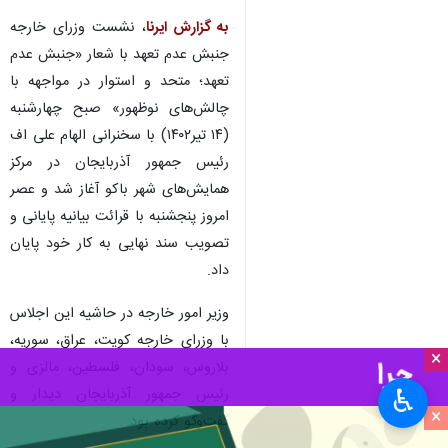
به گزارش ایرنا
، نشست وزرای خارجه
جنبش عدم تعهد با شعار «جنبش عدم
تعهد؛ متحد و استوار در مواجهه با
چالش‌های نوظهور» صبح چهارشنبه
(۱۴ تیر۱۴۰۲) با سخنرانی الهام علی اف
رئیس جمهور آذربایجان در مرکز
همایش‌های شهر باکو آغاز شد و عصر
امروز پنجشنبه با قرائت بیانیه پایانی و
تصویب سند نهایی به کار خود پایان
داد.
وزیر امور خارجه در حاشیه این اجلاس
با وزرای خارجه کویت، عراق، سوریه،
×
بلاروس، سودان، فلسطین، مالزی و
♿︎
رئیس جمهور آذربایجان دیدار و
×
گفت‌وگو کرده بود.