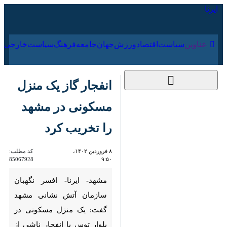
۱۵ مرداد ۱۴۰۵
عناوین‌
سیاست
اقتصاد
ورزش
جهان
جامعه
فرهنگ
سیاس
انفجار گاز یک منزل
مسکونی در مشهد را
تخریب کرد
۸ فروردین ۱۴۰۲، ۹:۵۰
کد مطلب:
85067928
مشهد- ایرنا- افسر نگهبان سازمان
آتش نشانی مشهد گفت: یک
منزل مسکونی در بلوار توس با
انفجار ناشی از نشت گاز تخریب