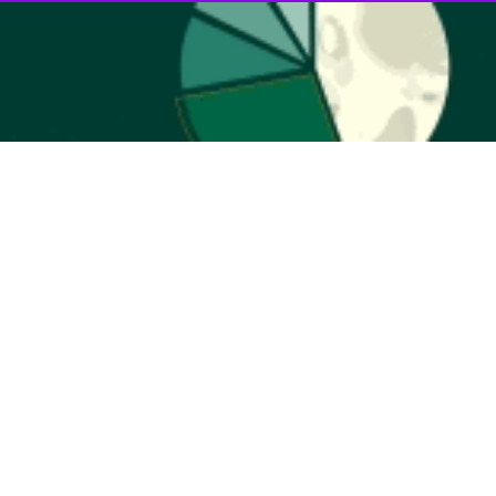
 کشور و تاثیرگذار در مجامع بین المللی بوده، موضوعی که سردمداران غربی
ربی ها نیز بارها به این موضوع اعتراف کرده اند، از جمله اینکه چند سال
ی داشت، گفته بود: "رهبر ایران می‌تواند نقشه‌هایی را که بهترین ذهن‌ها،
رانی یک‌ساعته خنثی کند."
 آگاهی ملت ایران از انگیزه پشت پرده فتنه ها و توطئه ها باعث شد هجمه های
 پیش از آن، ایشان با قاطعیت اعلام کرده بودند که "بدون شک، این بساطِ
د. این طبیعت کار است؛ طبیعت یک ملّتِ باایمان همین است."
ت را مرور می کنیم تا مخاطبان بیشتر در جریان تاثیرات جهانی رهنمودهای
 روز
پنجم مردادماه
و بیش ازیک ماه قبل از آغاز اغتشاشات و ایجاد ناآرامی