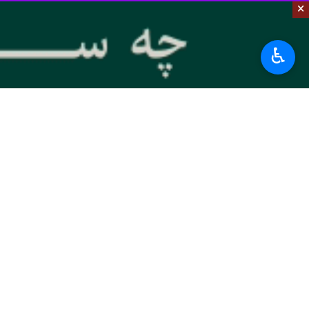
×
♿︎
تهران- ایرنا- بیانات و توصیه‌های رهب
و آگاهان سیاسی نیز بارها به آن اعتراف 
درایت، دور اندیشی و هوشیاری رهبر معظ
قبل کاندولیزا رایس وزیرسابق امور خارج
با صرف بیش‌ترین بودجه‌ها، در زمانی بس
سال ۱۴۰۱ نیز با تمام فراز و فر
دشمنان و بروز اغتشاشات و ناآرامی ها 
شرارت جمع خواهد شد؛ آن وقت ملّت ایرا
در این روایت، گزیده ای از سخنان رهبر
معظم له قرار بگیرند:
شاید بتوان یک نمونه از مصادیق دوران