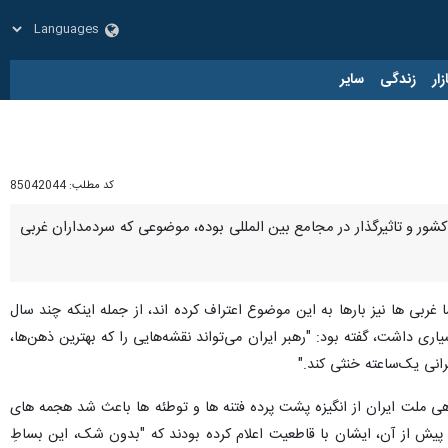
زار
زندگی
سایر
کد مطلب:
85042044