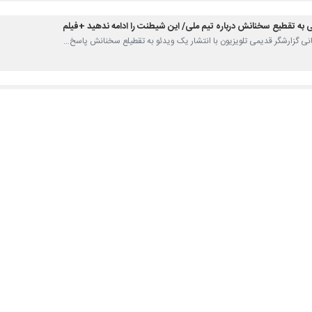
 به تقطیع سخنانش درباره تیم ملی/ این شیطنت را ادامه ندهید +فیلم
ابانی گزارشگر قدیمی تلویزیون با انتشار یک ویدئو به تقطیلع سخنانش پاسخ…
یران و انگلیس را از شبکه ورزش گزارش می‌کند
رزش بازی ایران- انگلیس در چارچوب مسابقات جام جهانی را به صورت دوقاب با…