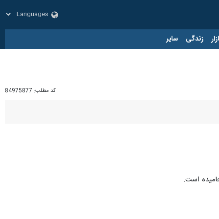
زار
زندگی
سایر
کد مطلب:
84975877