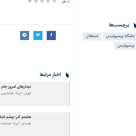
۰ نفر
برچسب‌ها
باشگاه پرسپولیس
استقلال
پرسپولیس
اخبار مرتبط
دیدارهای امروز جام 
تهران- ایرنا- هشتمین روز رقابت‌های جام‌جها
هشتم آذر؛ چشم انتظا
همدان- ایرنا- حماسه هشتم آذرماه ۱۳۷۶ مصادف با ۲۹ نوامبر ۱۹۹۷