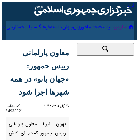
۱۵ مرداد ۱۴۰۵
عناوین‌
سیاست
اقتصاد
ورزش
جهان
جامعه
فرهنگ
سیاس
معاون پارلمانی رییس
جمهور: «جهان بانو» در
همه شهرها اجرا شود
۲۰ آبان ۱۴۰۱، ۱۱:۳۲
کد مطلب:
84938821
تهران - ایرنا - معاون پارلمانی
رییس جمهور گفت: ای کاش همه
بانوان، دختران و خواهران ما می
توانستند نمایش «جهان بانو» را