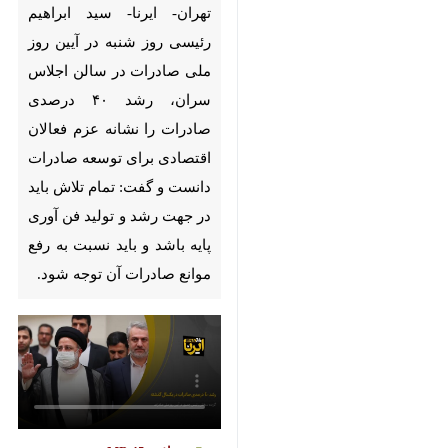
Pause
Play
00:00
00:00
♿︎