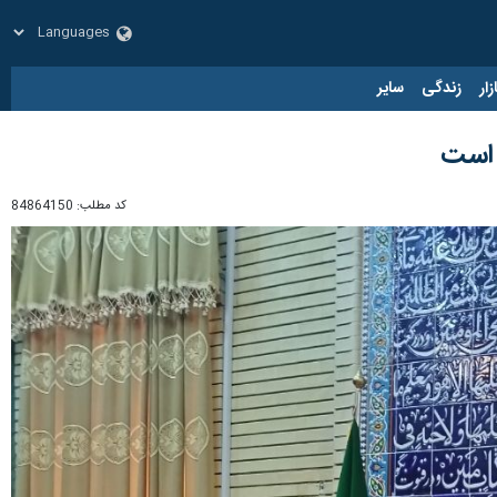
زار
زندگی
سایر
کد مطلب:
84864150