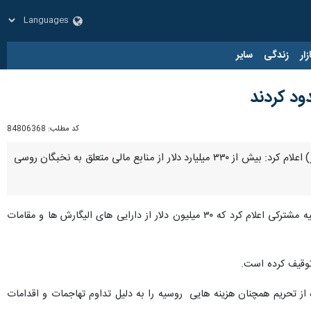
زار
زندگی
سایر
کد مطلب:
84806368
تهران-ایرنا- خبرگزاری فرانسه نوشت: گروه ویژه تحریم‌ها متشکل از کشورهای اصلی متحد اوکراین چهارشنبه (امروز) اعلام کرد: بیش از ۳۳۰ میلیارد دلار از منابع مالی متعلق به نخبگان روسی
به گزارش ایرنا، خبرگزاری فرانسه نوشت: گروه ویژه نخبگان، گروه های نیابتی و الیگارش های روسیه (REPO) در بیانیه مشترکی اعلام کرد که ۳۰ میلیون دلار از دارایی های الیگارش ها و مقامات
توقیف کرده است.
ه از تحریم همچنان هزینه هایی روسیه را به دلیل تداوم تهاجمات و اقدامات