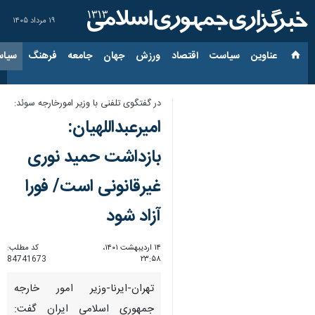
۱۹ مرداد ۱۴۰۵
عناوین‌
سیاست
اقتصاد
ورزش
جهان
جامعه
فرهنگ
سیاس
در گفتگوی تلفنی با وزیر امورخارجه سوئد:
امیرعبداللهیان:
بازداشت حمید نوری
غیرقانونی است/ فورا
آزاد شود
۱۴ اردیبهشت ۱۴۰۱،
کد مطلب:
84741673
۲۳:۵۸
تهران-ایرنا-وزیر امور خارجه
جمهوری اسلامی ایران گفت: