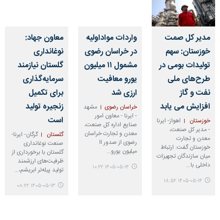
مدیر کل صمت
واردات مواداولیه
معاون جهاد:
خوزستان: سهم
در خراسان رضوی
نوغانداری
تولیدات بومی در
مشمول ۱۱ میلیون
گلستان نیازمند
طرح‌های ملی
یورو معافیت
سرمایه‌گذاری
نفت و گاز
ارزی شد
برای تکمیل
افزایش می یابد
زنجیره تولید
خراسان رضوی
مشهد
- ایرنا - معاون امور
است
خوزستان
اهواز- ایرنا
صنایع اداره کل صنعت،
- مدیر کل صنعت،
معدن و تجارت خراسان
گلستان
گرگان- ایرنا-
معدن و تجارت
رضوی از صدور اا
صنعت نوغانداری
خوزستان گفت: ارتباط
میلیون یورو…
گلستان با برخورداری از
میان سازندگان تجهیزات
ظرفیت‌های ارزشمند
داخلی با…
۱۴۰۵-۰۵-۱۴ ۱۰:۲۲
تولید پیله‌تر ابریشم،…
۱۴۰۵-۰۵-۱۴ ۱۸:۵۲
۱۴۰۵-۰۵-۱۳ ۰۸:۲۲