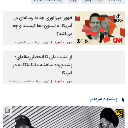
تیک تاک
دونالد ترامپ
چین
ایالات متحده آمریکا
ظهور امپراتوری جدید رسانه‌ای در
آمریکا؛ «الیسون»ها کیستند و چه
می‌کنند؟
جهان > آمریکا
تهران- ایرنا- «لری الیسون»
میلیاردر متحد «دونالد ترامپ» و پسرش «دیوید»،
در حال گسترش نفوذ خود در رسانه‌های آمریکایی
از امنیت ملی تا انحصار رسانه‌ای؛
با حمایت رئیس‌جمهوری این کشور هستند و قصد
دارند با سرمایه‌گذاری در «تیک‌تاک»،…
پشت‌پرده مناقشه «تیک‌تاک» در
۱۰ ماه قبل
آمریکا
جهان > آمریکا
تهران-ایرنا- مناقشه بر سر شبکه
اجتماعی «تیک‌تاک» که متعلق به چین است،
نمونه‌ای از همپوشانی نگرانی‌های امنیت ملی و
تلاش برای حفظ انحصار رسانه‌ای در آمریکا است؛
پیشنهاد سردبیر
اگرچه کنگره این پلتفرم را به‌دلیل…
۱۰ ماه قبل