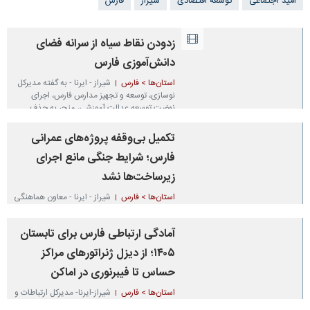
امید اجتماعی
توسعه اقتصادی
شیراز
فارس
زدودن نقاط سیاه از سرانه فضای
دانش‌آموزی فارس
استان‌ها > فارس
شیراز - ایرنا - به گفته مدیرکل
نوسازی، توسعه و تجهیز مدارس فارس، اجرای
نهضت توسعه عدالت آموزشی، منجر به حذف
کلاس‌های دارای تراکم بالای ۳۵ دانش‌آموز در
استان خواهد شد تا به اصطلاح در توزیع سرانه…
تکمیل بی‌وقفه پروژه‌های عمرانی
۲۶ روز قبل
فارس؛ شرایط جنگی مانع اجرای
زیرساخت‌ها نشد
استان‌ها > فارس
شیراز - ایرنا - معاون هماهنگی
امور عمرانی استانداری فارس با تاکید بر تداوم
روند اجرای پروژه‌های عمرانی در استان، گفت:
آمادگی ارتباطی فارس برای تابستان
شرایط جنگی نه تنها موجب توقف یا رکود این
پروژه‌ها نشده، بلکه اجرای آنها به‌ویژه…
۱۴۰۵؛ از دیزل ژنراتورهای مراکز
۳ ماه قبل
حساس تا فیبرنوری در اماکن
استان‌ها > فارس
شیراز-ایرنا- مدیرکل ارتباطات و
فناوری اطلاعات فارس با اشاره به چالش ناترازی