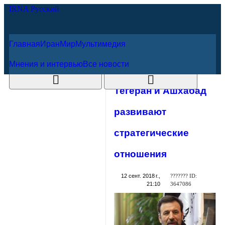
Главная
Иран
Мир
Мультимедия
7 августа 2026 г.
Мнения и интервью
Все новости
Тегеран и
Ашхабад
развивают
стратегические
отношения
??????? ID:
12 сент. 2018 г.,
3647086
21:10