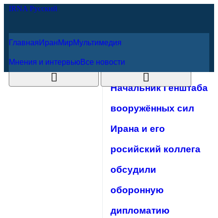
Главная
Иран
Мир
Мультимедия
7 августа 2026 г.
Мнения и интервью
Все новости
Начальник
Генштаба
вооружённых сил
Ирана и его
росийский
коллега обсудили
оборонную