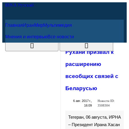
Главная
Иран
Мир
Мультимедия
6 августа 2026 г.
Мнения и интервью
Все новости
Рухани призвал к
расширению
всеобщих связей
с Беларусью
Новости ID:
6 авг. 2017 г., 16:09
3508304