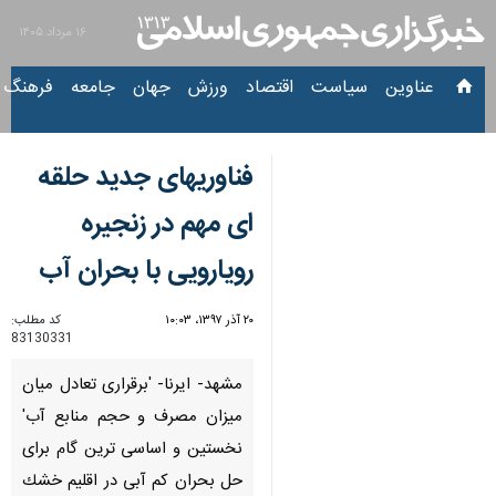
۱۶ مرداد ۱۴۰۵
عناوین‌
سیاست
اقتصاد
ورزش
جهان
جامعه
فرهنگ
سیاس
فناوریهای جدید حلقه
ای مهم در زنجیره
رویارویی با بحران آب
۲۰ آذر ۱۳۹۷، ۱۰:۰۳
کد مطلب:
83130331
مشهد- ایرنا- 'برقراری تعادل میان
میزان مصرف و حجم منابع آب'
نخستین و اساسی ترین گام برای
حل بحران كم آبی در اقلیم خشك