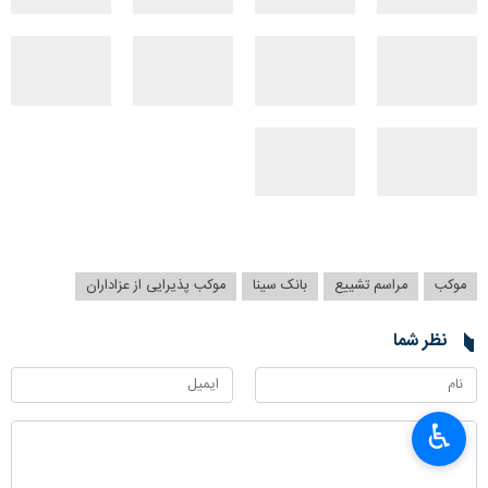
موکب
مراسم تشییع
بانک سینا
موکب پذیرایی از عزاداران
نظر شما
♿︎