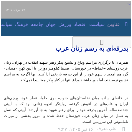
۱۷ مرداد ۱۴۰۵
عناوین‌
سیاست
اقتصاد
ورزش
جهان
جامعه
فرهنگ
سیاست
بدرقه‌ای به رسم زنان عرب
همزمان با برگزاری مراسم وداع و تشییع پیکر رهبر شهید انقلاب در تهران، زنان عرب
روستای «خَماط» در خوزستان، صدها کیلومتر دورتر، با آیین کهن «میدان» گرد هم
آمدند تا سهم خود را از این بدرقه تاریخی ادا کنند. آنها اگرچه به مراسم تشییع
نرسیدند، اما باور داشتند وداع، تنها در کنار پیکر معنا پیدا نمی‌کند.
در خانه‌ای ساده میان نخلستان‌های جنوب، بوی حلوا، عطر عود، پرچم‌های ایران و
قاب‌های در آغوش گرفته، روایتگر اندوه زنانی بود که با آیینی چندصدساله، آخرین
بدرقه خود را برای رهبر شهید به جا آوردند؛ آیینی که نسل به نسل در میان زنان
عرب خوزستان حفظ شده و امروز بخشی از میراث ناملموس این سرزمین است.
علی معرف
۱۶ تیر ۱۴۰۵، ۹:۲۷