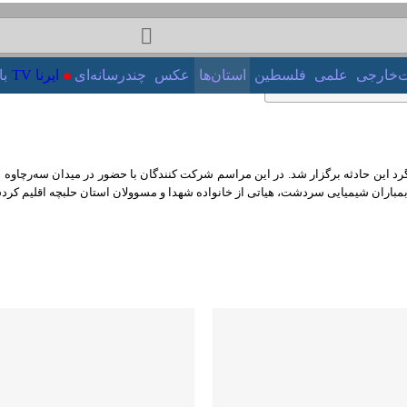
‌خارجی
علمی
فلسطین
استان‌ها
عکس
چندرسانه‌ای
ایرنا TV
بازا
د این حادثه برگزار شد. در این مراسم شرکت کنندگان با حضور در میدان سه‌رچاوه سردش
یایی سردشت، هیاتی از خانواده شهدا و مسوولان استان حلبچه اقلیم کردستان عراق نیز ح