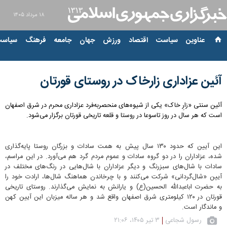
۱۸ مرداد ۱۴۰۵
عناوین‌
سیاست
اقتصاد
ورزش
جهان
جامعه
فرهنگ
سیاست
آئین عزاداری زارخاک در روستای قورتان
آئین سنتی «زارِ خاک» یکی از شیوه‌های منحصربه‌فرد عزاداری محرم در شرق اصفهان
است که هر سال در روز تاسوعا در روستا و قلعه تاریخی قورتان برگزار می‌شود.
این آیین که حدود ۱۳۰ سال پیش به همت سادات و بزرگان روستا پایه‌گذاری
شده، عزاداران را در دو گروه سادات و عموم مردم گرد هم می‌آورد. در این مراسم،
سادات با شال‌های سبزرنگ و دیگر عزاداران با شال‌هایی در رنگ‌های مختلف در
آیین «شال‌گردانی» شرکت می‌کنند و با چرخاندن هماهنگ شال‌ها، ارادت خود را
به حضرت اباعبدالله الحسین(ع) و یارانش به نمایش می‌گذارند. روستای تاریخی
قورتان در ۱۲۰ کیلومتری شرق اصفهان واقع شد و هر ساله میزبان این آیین کهن
و ماندگار است.
رسول شجاعی
۳ تیر ۱۴۰۵، ۲۱:۰۶