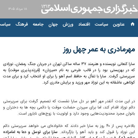
۱۸ مرداد ۱۴۰۵
عناوین‌
سیاست
اقتصاد
ورزش
جهان
جامعه
فرهنگ
سیاست
مهرمادری به عمر چهل روز
سارا کنعانی نویسنده و هنرمند ۳۷ ساله ساکن تهران در جریان جنگ رمضان، نوزادی
که در بهزیستی بود را در قالب طرحی به نام «میزبان» (فرزندپذیری موقت) به
سرپرستی گرفت. سارا با تفأل به حافظ اسم آهو را برای او انتخاب کرد و برای مدت
کوتاهی عاشقانه به این نوزاد مهر ورزید و برایش مادری کرد.
در این مدت آنقدر مهر آهو بر دل سارا نشست که تصمیم گرفت برای سرپرستی
دائم نوزاد اقدام کند، اما برای سپردن حضانت موقت یا دائمی بچه ها به دختران و
بانوان مجرد محدودیت‌هایی وجود دارد و اولویت با زوج‌های نابارور است.
بالاخره پس از ۴۰ روز به سارا خبر دادند که خانواده‌ای می خواهد سرپرستی دائم
این نوزاد را قبول کند و باید آهو را بازگرداند.
سارا برای توسل و دعا به امامزاده