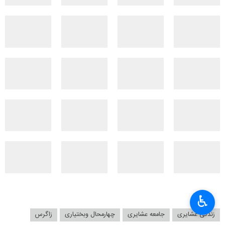
♿︎
زندگی عشایری
جامعه عشایری
چهارمحال وبختیاری
زاگرس