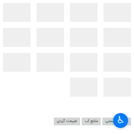
♿︎
جاذبه توریستی
منابع آب
طبیعت گردی