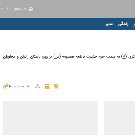
ر
زندگی
سایر
نه رژیم‌های جنایتکار آمریکایی صهیونی به شهرک پردیسان قم، دوشنبه (۱۰ فروردین ۱۴۰۵) از مسجد امام حسن عسکری (ع) به سمت حرم حضرت فاطمه معصومه (س) بر روی دستان زائران و مجاوران