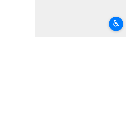
♿︎
مدارس
افتتاح پروژه
سنندج
نظر شما