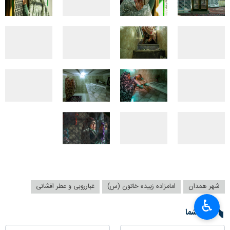
شهر همدان
امامزاده زبیده خاتون (س)
غبارروبی و عطر افشانی
♿︎
نظر شما