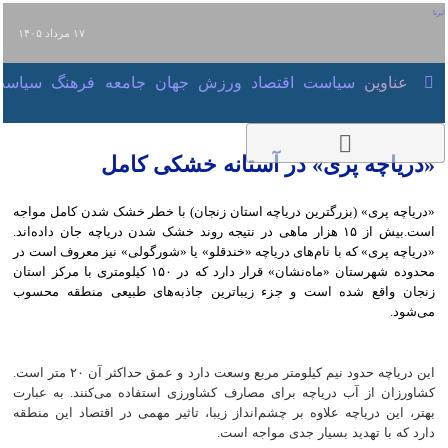
۱۷ مرداد ۱۴۰۵
عناوین‌
سیاست
اقتصاد
ورزش
جهان
جامعه
فرهنگ
سیاست
«دریاچه پری» در آستانه خشکی کامل
«دریاچه پری» (بزرگترین دریاچه استان زنجان) با خطر خشک شدن کامل مواجه
است.بیش از ۱۵ هزار ماهی در نتیجه روند خشک شدن دریاچه جان داده‌اند.
«دریاچه پری» که با نام‌های دریاچه «خندقلو» یا «شورگولی» نیز معروف است در
محدوده شهرستان «ماه‌نشان» قرار دارد که در ۱۵۰ کیلومتری با مرکز استان زنجان
واقع شده است و جزء زیباترین جاذبه‌های طبیعی منطقه محسوب می‌شود.
این دریاچه حدود نیم کیلومتر مربع وسعت دارد و عمق حداکثر آن ۲۰ متر است.
کشاورزان از آب دریاچه برای مصارف کشاورزی استفاده می‌کنند. به‌ عبارت بهتر، این
دریاچه علاوه بر چشم‌انداز زیبا، تاثیر مهمی در اقتصاد این منطقه دارد که با تهدید
بسیار جدی مواجه است.
بهرام بیات
۱۸ مرداد ۱۴۰۴، ۱۸:۱۳