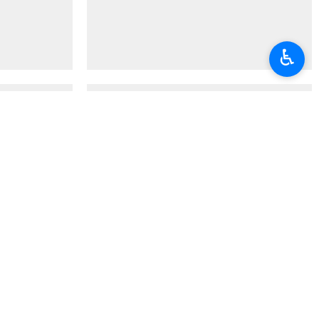
♿︎
کردستان
روز درختکاری
طرح درختکاری
سنندج