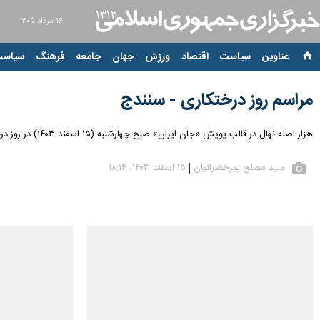
۱۶ مرداد ۱۴۰۵
عناوین‌
سیاست
اقتصاد
ورزش
جهان
جامعه
فرهنگ
سیاست
مراسم روز درختکاری - سنندج
هزار اصله نهال در قالب پویش «جان ایران» صبح چهارشنبه (۱۵ اسفند ۱۴۰۳) در روز درختکاری با حضور استاندار کردستان و دوستداران طبیعت در پارک روجیار سنندج غرس شد.
سید مصلح پیرخضرانیان
۱۵ اسفند ۱۴۰۳، ۱۸:۱۴