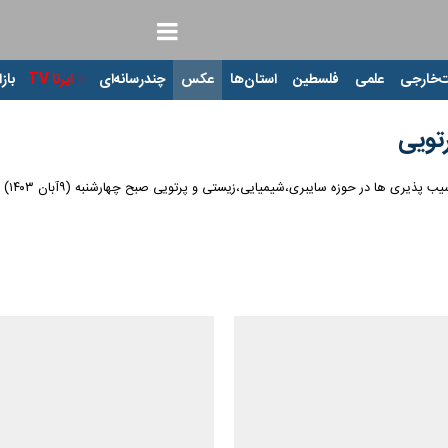
‌خارجی
علمی
فلسطین
استان‌ها
عکس
چندرسانه‌ای
ایرنا TV
بازا
تویی
و پرتویی صبح چهارشنبه (۹آبان ۱۴۰۳) در دفتر مطالعات سیاسی و بین المللی وزارت امور خارجه برگزار شد.