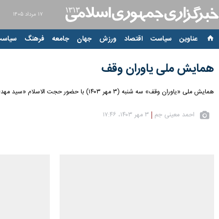
۱۷ مرداد ۱۴۰۵
عناوین‌
سیاست
اقتصاد
ورزش
جهان
جامعه
فرهنگ
سیاست
همایش ملی یاوران وقف
همایش ملی «یاوران وقف» سه شنبه (۳ مهر ۱۴۰۳) با حضور حجت الاسلام «سید مهدی خاموشی» رئیس سازمان اوقاف و امور خیریه و جمعی از علما و اصحاب وقف،در سالن همایش های هتل ارم برگزار شد.
احمد معینی جم
۳ مهر ۱۴۰۳، ۱۷:۴۶