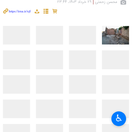
محسن زحمتی
۲۹ خرداد ۱۴۰۳، ۲۳:۴۴
♿︎