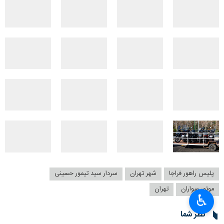
پلیس راهور فراجا
شهر تهران
سردار سید تیمور حسینی
موتور سواران
تهران
♿︎
نظر شما