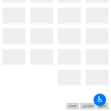
♿︎
ساری
مازندران
صمت