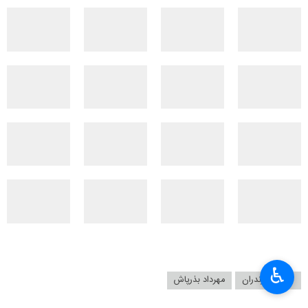
♿︎
استان مازندران
مهرداد بذرپاش