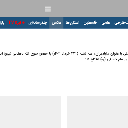
‌خارجی
علمی
فلسطین
استان‌ها
عکس
چندرسانه‌ای
ایرنا TV
بازا
نخستین دوره نمایشگاه فناوری ها و محصولات محرومیت زدا در راستای اجرای ب
 امام خمینی (ره) افتتاح شد.