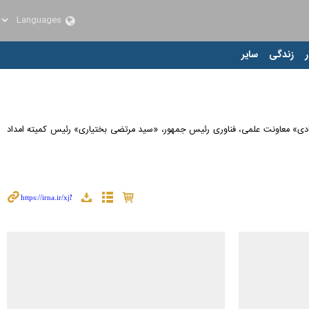
ر
زندگی
سایر
رنامه ملی با عنوان «آبادیران» سه شنبه ( ۲۳ خرداد ۱۴۰۲) با حضور «روح الله دهقانی فیروز آبادی» معاونت علمی، فناوری رئیس جمهور، «سید مرتضی بختیاری» رئیس کمیته امداد