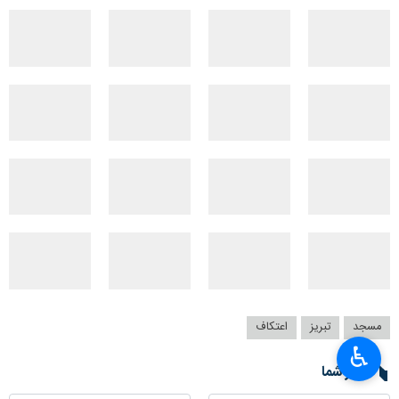
مسجد
تبریز
اعتکاف
♿︎
نظر شما