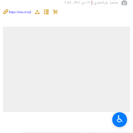
محمد یاراحمدی
۱۷ دی ۱۴۰۱، ۷:۵۸
♿︎