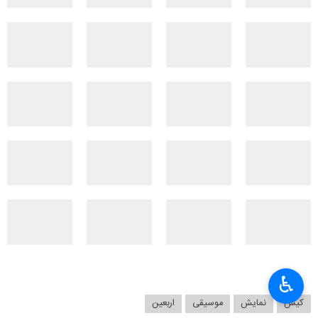
♿︎
کیش
نمایش
موسیقی
اربعین