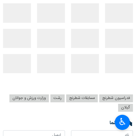
فدراسیون شطرنج
مسابقات شطرنج
رشت
وزارت ورزش و جوانان
گیلان
♿︎
نظر شما