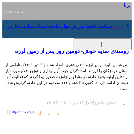
۱۸ مرداد ۱۴۰۵
عناوین‌
سیاست
اقتصاد
ورزش
جهان
جامعه
فرهنگ
سیاست
روستای سایه خوش- دومین روز پس از زمین
لرزه
بندرعباس- ایرنا- زمین‌لرزه ۶.۱ ریشتری بامداد شنبه (۱۱ تیر ۱۴۰۱) مناطقی از استان
هرمزگان را لرزاند. امدادگران جهت آواربرداری و توزیع اقلام مورد نیاز از دقایق اولیه
وقوع حادثه در مناطق زلزله‌زده حضور پیدا کردند که فعالیت آنها همچنان ادامه دارد.
تا کنون ۵ کشته و ۱۱۱ مصدوم در این حادثه گزارش شده است.
حسن شیروانی
۱۲ تیر ۱۴۰۱، ۱۳:۵۳