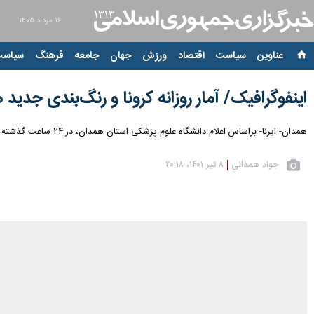
۱۶ مرداد ۱۴۰۵
عناوین‌
سیاست
اقتصاد
ورزش
جهان
جامعه
فرهنگ
سیاست
اینفوگرافیک/ آمار روزانه کرونا و رنگ‌بندی جدید
همدان- ایرنا- براساس اعلام دانشگاه علوم پزشکی استان همدان، در ۲۴ ساعت گذشته هیچ فوتی ناشی از بیماری کرونا در این استان ثبت نشد و مجموع جان باختگان استان از ابتدای همه‌گیری ویروس کرونا تاکنون سه هزار و ۳۴۰ نفر باقی ماند.
جواد همدانی
۸ تیر ۱۴۰۱، ۲۰:۱۸