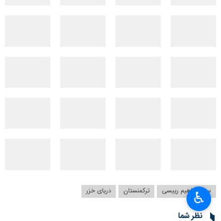
سید ابراهیم رییسی
ترکمنستان
دریای خزر
♿︎
نظر شما