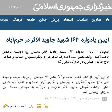
۱۶ مرداد ۱۴۰۵
عناوین‌
سیاست
اقتصاد
ورزش
جهان
جامعه
فرهنگ
سیاست
آیین یادواره ۱۶۳ شهید جاوید الاثر در خرم‌آباد
خرم‌آباد - ایرنا - یادواره ۱۶۳ شهید جاوید الاثر لرستان روز دوشنبه باحضور
حجت‌الاسلام والمسلمین سید احمدرضا شاهرخی و دیگر مسئولان استانی و مداحی
حاج صادق آهنگران در خرم‌آباد برگزار شد.
در این آیین از کتاب قافله `اشک و آه` شامل ۷۲ مجلس از مرثیه، روضه و نوحه
های حاج صادق آهنگران به پژوهش و نگارش آرش احمدی و کتاب `بهشت بی
نشان` یادنامه شهدای جاوید الاثر شهرستان خرم‌آباد به کوشش محمد تقی
عزیزیان رونمایی شد.
محمد یاراحمدی
۱۹ اردیبهشت ۱۴۰۱، ۱۵:۱۹