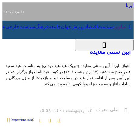
۱۷ مرداد ۱۴۰۵
عناوین‌
سیاست
اقتصاد
ورزش
جهان
جامعه
فرهنگ
سیاست
آیین سنتی معایده
اهواز- ایرنا- آیین سنتی معایده (تبریک عید،عید دیدنی) به مناسبت عید سعید فطر
صبح سه شنبه (۱۳ اردیبهشت ۱۴۰۱) در کوت عبدالله اهواز برگزار شد.در این آیین پس
از اقامه نماز عید در مساجد، دید و بازدیدها از منزل بزرگان و سادات آغاز و بصورت
یزله و پایکوبی ادامه پیدا می کند.
علی معرف
۱۳ اردیبهشت ۱۴۰۱، ۱۵:۵۸