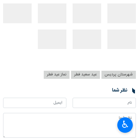
شهرستان پردیس
عید سعید فطر
نماز عید فطر
نظر شما
♿︎