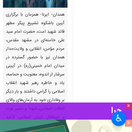
همدان- ایرنا- همزمان با برگزاری
آیین باشکوه تشییع پیکر مطهر
قائد شهید امت، حضرت امام سید
علی خامنه‌ای در مشهد مقدس،
مردم مؤمن، انقلابی و ولایت‌مدار
همدان نیز با حضور گسترده در
میدان امام خمینی(ره) در آیینی
سرشار از اندوه، معنویت و حماسه،
یاد و خاطره رهبر شهید انقلاب
اسلامی را گرامی داشتند و بار دیگر
بر وفاداری خود به آرمان‌های والای
×
انقلاب اسلامی، شهدا و مسیر عزت
♿︎
و استقلال ایران اسلامی تأکید
×
کردند.