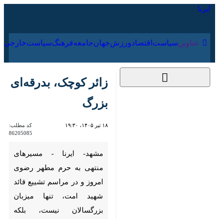
۱۶ مرداد ۱۴۰۵
عناوین‌
سیاست
اقتصاد
ورزش
جهان
جامعه
فرهنگ
سیاس
زائر کوچک، بدرقه‌ای
بزرگ
۱۸ تیر ۱۴۰۵، ۱۹:۳۰
کد مطلب:
86205085
مشهد- ایرنا - مسیرهای منتهی به
حرم مطهر رضوی امروز و در مراسم
تشییع قائد شهید امت، تنها
میزبان بزرگسالان نیست، بلکه
کودکان در سنین مختلف با